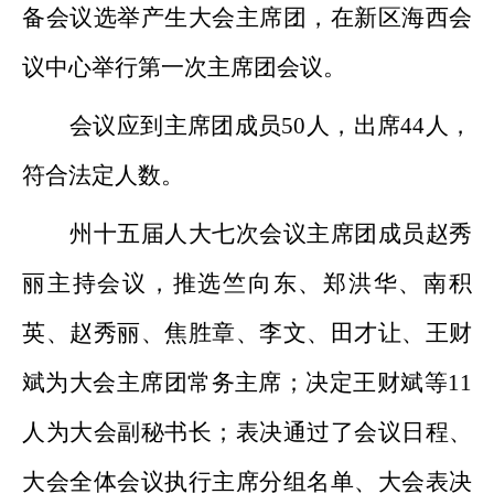
备会议选举产生大会主席团，在新区海西会
议
中心举行
第一次主席团会议
。
会议应到主席团成员
50
人，出席
44
人，
符合法定人数。
州十五届人大
七次
会议主席团成员
赵秀
丽
主持会议，
推
选
竺向东、郑洪华、
南积
英、赵秀丽、焦胜章、李文、田才让、王财
斌
为大会主席团常务主席；决定
王财斌
等
11
人为大会副秘书长
；表决
通过了会议日程、
大会
全体会议
执行主席分组名单、大会表决