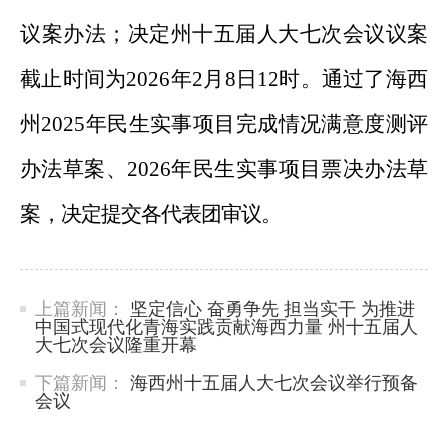
议案办法
；决定州十五届人大
七次
会议
议案
截止时间
为
202
6
年
2
月
8
日
12
时。通过了海西
州
202
5
年民生实事项目完成情况满意度测评
办法草案、
202
6
年民生实事项目票决办法草
案
，决定提交各代表团审议。
上篇新闻：
坚定信心 奋勇争先 担当实干 为推进
中国式现代化青海实践贡献海西力量 州十五届人
大七次会议隆重开幕
下篇新闻：
海西州十五届人大七次会议举行预备
会议