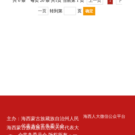
共
0
条
每页 20 条
共
1
页
当前第 1 页
上一页
1
下
一页
转到第
页
海西人大微信公众平台
主办：海西蒙古族藏族自治州人民
代表大会常务委员会
海西蒙古族藏族自治州人民代表大
会常务委员会 版权所有