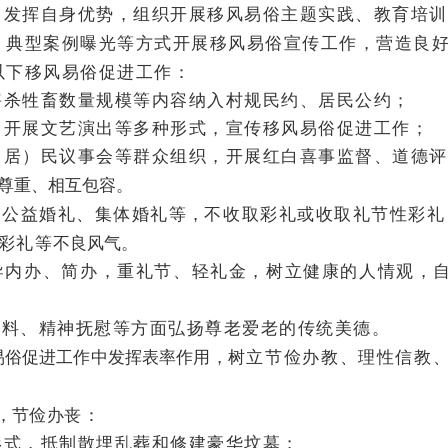
当发挥自身优势，组织开展移风易俗主题实践、教育培训
、典型案例曝光等方式开展移风易俗宣传工作，营造良
以下移风易俗促进工作：
宰杀牲畜数量规模等内容纳入村规民约、居民公约；
、开展文艺演出等多种形式，宣传移风易俗促进工作；
（居）民议事会等群众组织，开展红白喜事监督、道德评
尊重、相互包容。
、公益婚礼、集体婚礼等
，
不收取彩礼或收取礼节性彩礼
彩礼等
不良风气。
导内办、简办，重礼节、轻礼金，树立健康的人情观，
照料、精神抚慰等方面弘扬尊老爱老的传统美德。
易俗促进工作中发挥表率作用，
树立节俭办教、理性信教
，节
俭
办
丧
：
形式，抵制散埋乱葬和修建豪华坟墓；