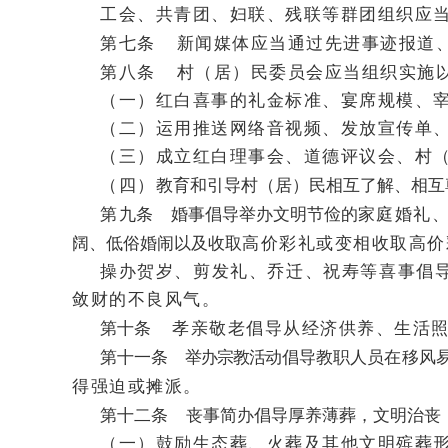
工会、共青团、妇联、残联等群团组织应
第七条
新闻媒体应当通过先进事迹报道
第八条
村（居）民委员会应当组织实施
（一）红白喜事的礼金标准、宴席规模、
（二）运用推送网络音视频、发放宣传单
（三）成立红白理事会、道德评议会、村
（四）
教育和引导村（居）民相互了解、相互
第
九条
婚事倡导举办文明节俭的
家庭婚礼
阔、低俗婚闹以及收取
高价彩礼或变相收取高价
操办贺岁、剪发礼、乔迁、祝寿等喜事倡
敛财的不良风气。
第十条
孝亲敬老倡导从经济供养、生活
第十一条
举办宗教活动
倡
导教职人员在移风
得强迫或摊派。
第十二条
丧事简办倡导厚养薄葬，文明治
丧
（一）鼓励生态葬、火葬及其他文明殡葬