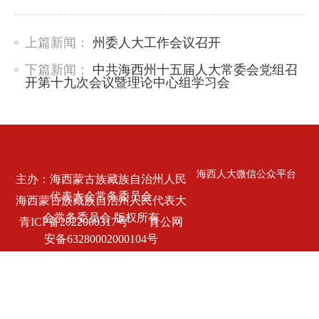
上篇新闻：
州委人大工作会议召开
下篇新闻：
中共海西州十五届人大常委会党组召
开第十九次会议暨理论中心组学习会
海西人大微信公众平台
主办：海西蒙古族藏族自治州人民
代表大会常务委员会
海西蒙古族藏族自治州人民代表大
会常务委员会 版权所有
青ICP备2022000317号
青公网
安备63280002000104号