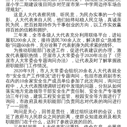
崖小学二期建设项目同步对茫崖市第一中学周边停车场合
理规划”。
这是人大代表察民情、听民意，为民办实事的一个缩
影。人大代表来自人民，他们始终站稳人民立场，真诚亲
民为民，把百姓期待作为干事创业的方向，以工作实效赢
得百姓的信赖和拥护。
三年来，全市各级人大代表充分利用联络平台，进站
履职
200余人次，接待选民700余人次，解决群众“急难愁
盼”问题60余件，充分诠释了代表躬身为民求索的情怀。
为推动职能部门改进工作，促进代表建议的办理，激
发代表履职热情，茫崖市人大常委会于
2020年出台了《茫
崖市人大常委会专题询问办法》，让代表及时了解掌握政
府职能部门工作情况。
2020年9月，市人大常委会组织20余名人大代表就全
市“安全生产工作情况”进行专题询问，包括市政府副市长
在内的10余家安全生产成员单位参加了此次询问，询问过
程中，人大代表围绕调研过程中发现的问题，分别从如何
落实地方党政领导干部安全生产责任制、安全生产专项整
治三年行动，建筑工程安全监管、校园安全等方面进行了
询问，市政府及相关职能部门负责同志对代表的询问进行
了一一回答。
询问是关心，回答是责任，通过组织这样的会议，拉
近了政府与人民群众之间的距离，使群众知道政府及相关
职能部门在干什么，达到了参政议政的目的。
三年时间里，人大代表牢记重托。使命在肩，步履坚