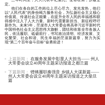
定。
他们在各自的工作岗位上尽心尽力、发光发热，他们
以
“人民代表”的身份竭力服务社会，为弘扬社会主义核心
价值观、传递社会正能量，在提升全市人民的幸福感和获
得感中注入了人大力量。新时代需要新担当、新征程呼吁
新作为。未来5年，茫崖市人大常委会将高举习近平新时代
中国特色社会主义思想伟大旗帜，团结和依靠全市各族人
民，依法履职、砥砺前行，书写政治清明、经济发展、文
化繁荣、社会和谐、民生幸福的茫崖新篇章，努力为实
现“第二个百年奋斗目标”奋勇前进！
上篇新闻：
在服务发展中彰显人大担当—— 州人
大常委会设立40周年主题采访报道之都兰篇
下篇新闻：
铿锵履职奏强音 乡镇人大谋新篇——
州人大常委会设立40周年主题采访报道之大柴旦
篇