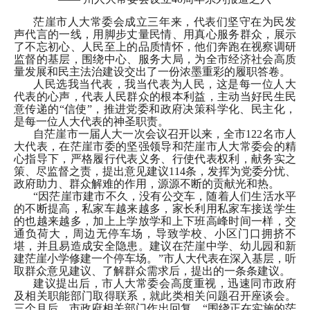
茫崖市人大常委会成立三年来，代表们坚守在为民发
声代言的一线，用脚步丈量民情、用真心服务群众，展示
了不忘初心、人民至上的品质情怀，他们奔跑在视察调研
监督的基层，围绕中心、服务大局，为全市经济社会高质
量发展和民主法治建设交出了一份浓墨重彩的履职答卷。
人民选我当代表，我当代表为人民，这是每一位人大
代表的心声，代表人民群众的根本利益，主动当好民生民
意传递的
“信使”，推进党委和政府决策科学化、民主化，
是每一位人大代表的神圣职责。
自茫崖市一届人大一次会议召开以来，全市
122名市人
大代表，在茫崖市委的坚强领导和茫崖市人大常委会的精
心指导下，严格履行代表义务、行使代表权利，献务实之
策、尽监督之责，提出意见建议114条，发挥为党委分忧、
政府助力、群众解难的作用，源源不断的贡献光和热。
“因茫崖市建市不久，没有公交车，随着人们生活水平
的不断提高，私家车越来越多，家长利用私家车接送学生
的也越来越多，加上上学放学和上下班高峰时间一样，交
通负荷大，周边无停车场，导致学校、小区门口拥挤不
堪，并且易造成安全隐患。建议在茫崖中学、幼儿园和新
建茫崖小学修建一个停车场。”市人大代表在深入基层，听
取群众意见建议、了解群众需求后，提出的一条条建议。
建议提出后，市人大常委会高度重视，迅速同市政府
及相关职能部门取得联系，就此类相关问题召开座谈会。
三个月后，市政府相关部门作出回复，
“围绕正在实施的茫