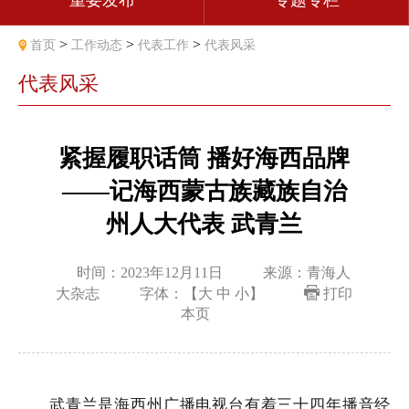
重要发布
专题专栏
>
>
>
首页
工作动态
代表工作
代表风采
代表风采
紧握履职话筒 播好海西品牌
——记海西蒙古族藏族自治
州人大代表 武青兰
时间：2023年12月11日
来源：青海人
大杂志
字体：【
大
中
小
】
打印
本页
武青兰是海西州广播电视台有着三十四年播音经